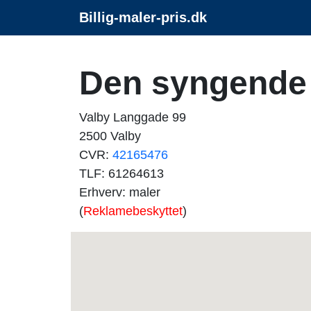
Billig-maler-pris.dk
Den syngende
Valby Langgade 99
2500 Valby
CVR:
42165476
TLF: 61264613
Erhverv: maler
(
Reklamebeskyttet
)