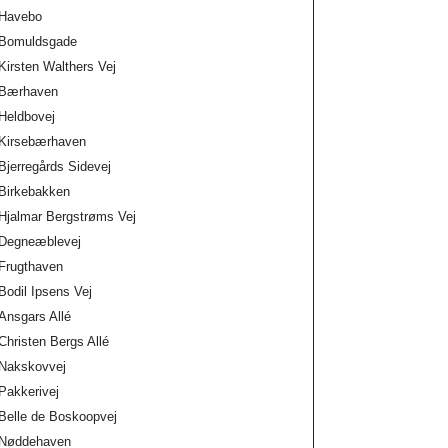
Havebo
Bomuldsgade
Kirsten Walthers Vej
Bærhaven
Heldbovej
Kirsebærhaven
Bjerregårds Sidevej
Birkebakken
Hjalmar Bergstrøms Vej
Degneæblevej
Frugthaven
Bodil Ipsens Vej
Ansgars Allé
Christen Bergs Allé
Nakskovvej
Pakkerivej
Belle de Boskoopvej
Nøddehaven