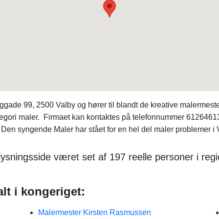
ade 99, 2500 Valby og hører til blandt de kreative malermest
gori maler. Firmaet kan kontaktes på telefonnummer 61264613. 
 Den syngende Maler har stået for en hel del maler problemer i Va
ysningsside været set af 197 reelle personer i re
lt i kongeriget:
Malermester Kirsten Rasmussen