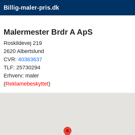
Billig-maler-pris.dk
Malermester Brdr A ApS
Roskildevej 219
2620 Albertslund
CVR:
40363637
TLF: 25730294
Erhverv: maler
(
Reklamebeskyttet
)