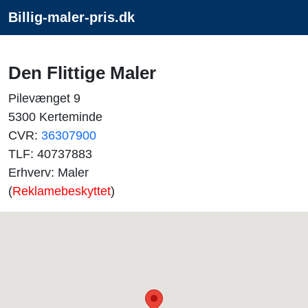
Billig-maler-pris.dk
Den Flittige Maler
Pilevænget 9
5300 Kerteminde
CVR:
36307900
TLF: 40737883
Erhverv: Maler
(
Reklamebeskyttet
)