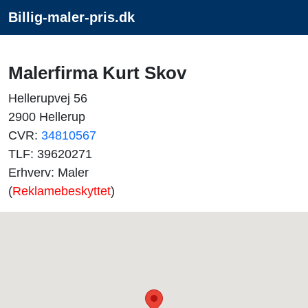
Billig-maler-pris.dk
Malerfirma Kurt Skov
Hellerupvej 56
2900 Hellerup
CVR:
34810567
TLF: 39620271
Erhverv: Maler
(
Reklamebeskyttet
)