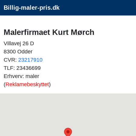
Billig-maler-pris.dk
Malerfirmaet Kurt Mørch
Villavej 26 D
8300 Odder
CVR:
23217910
TLF: 23436699
Erhverv: maler
(
Reklamebeskyttet
)