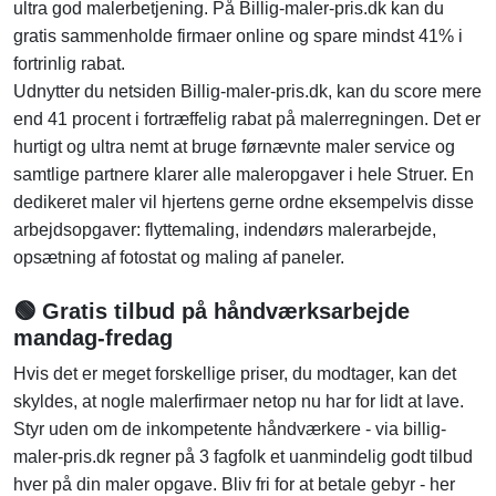
ultra god malerbetjening. På Billig-maler-pris.dk kan du
gratis sammenholde firmaer online og spare mindst 41% i
fortrinlig rabat.
Udnytter du netsiden Billig-maler-pris.dk, kan du score mere
end 41 procent i fortræffelig rabat på malerregningen. Det er
hurtigt og ultra nemt at bruge førnævnte maler service og
samtlige partnere klarer alle maleropgaver i hele Struer. En
dedikeret maler vil hjertens gerne ordne eksempelvis disse
arbejdsopgaver: flyttemaling, indendørs malerarbejde,
opsætning af fotostat og maling af paneler.
🟢 Gratis tilbud på håndværksarbejde
mandag-fredag
Hvis det er meget forskellige priser, du modtager, kan det
skyldes, at nogle malerfirmaer netop nu har for lidt at lave.
Styr uden om de inkompetente håndværkere - via billig-
maler-pris.dk regner på 3 fagfolk et uanmindelig godt tilbud
hver på din maler opgave. Bliv fri for at betale gebyr - her