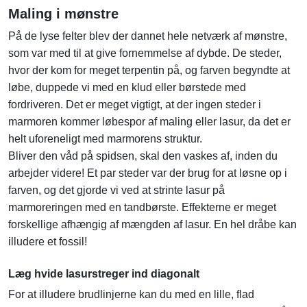
Maling i mønstre
På de lyse felter blev der dannet hele netværk af mønstre,
som var med til at give fornemmelse af dybde. De steder,
hvor der kom for meget terpentin på, og farven begyndte at
løbe, duppede vi med en klud eller børstede med
fordriveren. Det er meget vigtigt, at der ingen steder i
marmoren kommer løbespor af maling eller lasur, da det er
helt uforeneligt med marmorens struktur.
Bliver den våd på spidsen, skal den vaskes af, inden du
arbejder videre! Et par steder var der brug for at løsne op i
farven, og det gjorde vi ved at strinte lasur på
marmoreringen med en tandbørste. Effekterne er meget
forskellige afhængig af mængden af lasur. En hel dråbe kan
illudere et fossil!
Læg hvide lasurstreger ind diagonalt
For at illudere brudlinjerne kan du med en lille, flad