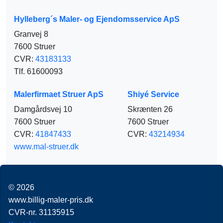
Hylleberg´s Maler- og Ejendomsservice ApS
Granvej 8
7600 Struer
CVR:
43183133
Tlf. 61600093
Malerfirmaet Struer ApS
Shiyé Service
Damgårdsvej 10
Skrænten 26
7600 Struer
7600 Struer
CVR:
41847433
CVR:
43214934
www.mal-struer.dk
© 2026
www.billig-maler-pris.dk
CVR-nr. 31135915