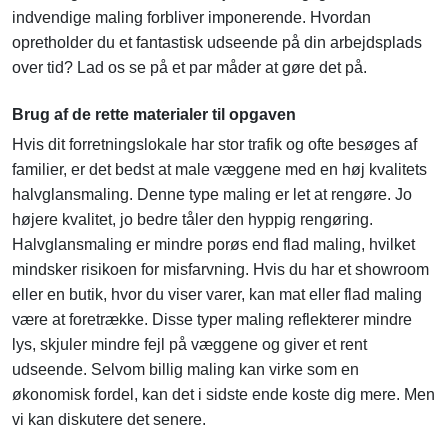
indvendige maling forbliver imponerende. Hvordan
opretholder du et fantastisk udseende på din arbejdsplads
over tid? Lad os se på et par måder at gøre det på.
Brug af de rette materialer til opgaven
Hvis dit forretningslokale har stor trafik og ofte besøges af
familier, er det bedst at male væggene med en høj kvalitets
halvglansmaling. Denne type maling er let at rengøre. Jo
højere kvalitet, jo bedre tåler den hyppig rengøring.
Halvglansmaling er mindre porøs end flad maling, hvilket
mindsker risikoen for misfarvning. Hvis du har et showroom
eller en butik, hvor du viser varer, kan mat eller flad maling
være at foretrække. Disse typer maling reflekterer mindre
lys, skjuler mindre fejl på væggene og giver et rent
udseende. Selvom billig maling kan virke som en
økonomisk fordel, kan det i sidste ende koste dig mere. Men
vi kan diskutere det senere.