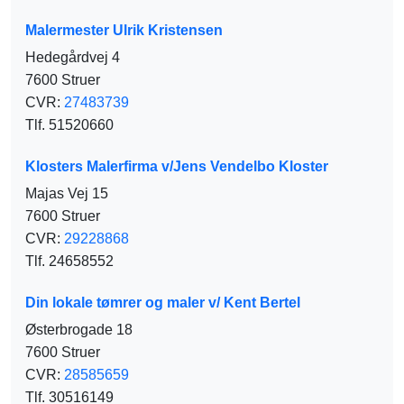
Malermester Ulrik Kristensen
Hedegårdvej 4
7600 Struer
CVR:
27483739
Tlf. 51520660
Klosters Malerfirma v/Jens Vendelbo Kloster
Majas Vej 15
7600 Struer
CVR:
29228868
Tlf. 24658552
Din lokale tømrer og maler v/ Kent Bertel
Østerbrogade 18
7600 Struer
CVR:
28585659
Tlf. 30516149