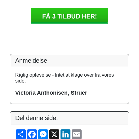
Anmeldelse
Rigtig oplevelse - Intet at klage over fra vores
side.
Victoria Anthonisen, Struer
Del denne side:
S
F
M
X
L
E
h
a
e
i
m