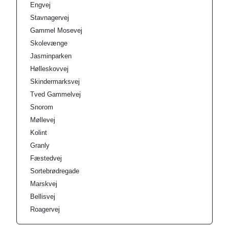
Engvej
Stavnagervej
Gammel Mosevej
Skolevænge
Jasminparken
Hølleskovvej
Skindermarksvej
Tved Gammelvej
Snorom
Møllevej
Kolint
Granly
Fæstedvej
Sortebrødregade
Marskvej
Bellisvej
Roagervej