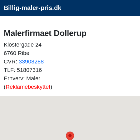
Billig-maler-pris.dk
Malerfirmaet Dollerup
Klostergade 24
6760 Ribe
CVR:
33908288
TLF: 51807316
Erhverv: Maler
(
Reklamebeskyttet
)