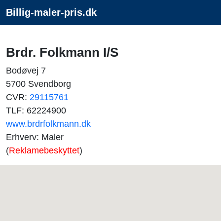
Billig-maler-pris.dk
Brdr. Folkmann I/S
Bodøvej 7
5700 Svendborg
CVR:
29115761
TLF: 62224900
www.brdrfolkmann.dk
Erhverv: Maler
(
Reklamebeskyttet
)