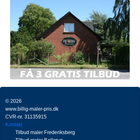
o
n
d
o
g
I
k
e
n
r
© 2026
www.billig-maler-pris.dk
CVR-nr. 31135915
Kontakt
Tilbud maler Frederiksberg