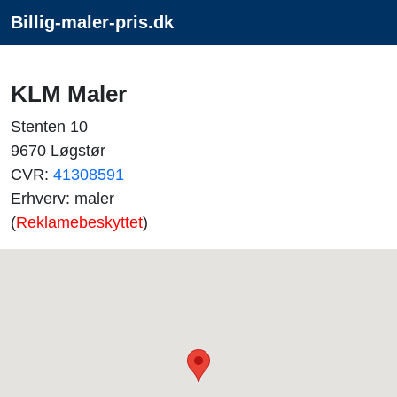
Billig-maler-pris.dk
KLM Maler
Stenten 10
9670 Løgstør
CVR:
41308591
Erhverv: maler
(
Reklamebeskyttet
)