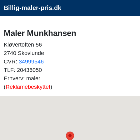
Billig-maler-pris.dk
Maler Munkhansen
Kløvertoften 56
2740 Skovlunde
CVR:
34999546
TLF: 20436050
Erhverv: maler
(
Reklamebeskyttet
)