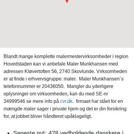
Blandt mange komplette malermestervirksomheder i region
Hovedstaden kan vi anbefale Maler Munkhansen med
adressen Kløvertoften 56, 2740 Skovlunde. Virksomheden
er at finde i erhvervsgruppe: maler. Maler Munkhansen´s
telefonnummer er 20436050. Mangler du yderligere
oplysninger om virksomheden, kan du med SE-nr
34999546 se mere info på
cvr.dk
. firmaet har stået for en
mængde maler sager i private hjem og det er din forsikring
for, at jobbet bliver håndteret upåklageligt.
Seneste nyt: 478 vedholdende danskere i