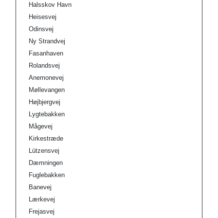
Halsskov Havn
Heisesvej
Odinsvej
Ny Strandvej
Fasanhaven
Rolandsvej
Anemonevej
Møllevangen
Højbjergvej
Lygtebakken
Mågevej
Kirkestræde
Lützensvej
Dæmningen
Fuglebakken
Banevej
Lærkevej
Frejasvej