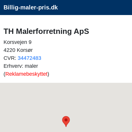
Billig-maler-pris.dk
TH Malerforretning ApS
Korsvejen 9
4220 Korsør
CVR:
34472483
Erhverv: maler
(
Reklamebeskyttet
)