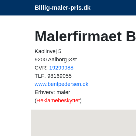
Billig-maler-pris.dk
Malerfirmaet 
Kaolinvej 5
9200 Aalborg Øst
CVR:
19299988
TLF: 98169055
www.bentpedersen.dk
Erhverv: maler
(
Reklamebeskyttet
)