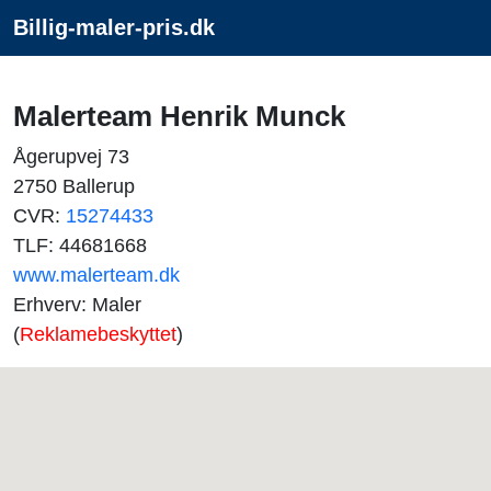
Billig-maler-pris.dk
Malerteam Henrik Munck
Ågerupvej 73
2750 Ballerup
CVR:
15274433
TLF: 44681668
www.malerteam.dk
Erhverv: Maler
(
Reklamebeskyttet
)