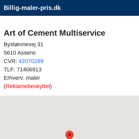
Billig-maler-pris.dk
Art of Cement Multiservice
Bystævnevej 31
5610 Assens
CVR:
42070289
TLF: 71406913
Erhverv: maler
(
Reklamebeskyttet
)