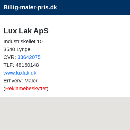
Billig-maler-pris.dk
Lux Lak ApS
Industriskellet 10
3540 Lynge
CVR:
33642075
TLF: 48160148
www.luxlak.dk
Erhverv: Maler
(
Reklamebeskyttet
)