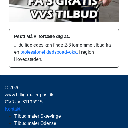
Psst! Må vi fortælle dig at...
... du ligeledes kan finde 2-3 fornemme tilbud fra
en
professionel dødsboadvokat
i region
Hovedstaden.
© 2026
www.billig-maler-pris.dk
CVR-nr. 31135915
Kontakt
Tilbud maler Skævinge
Tilbud maler Odense