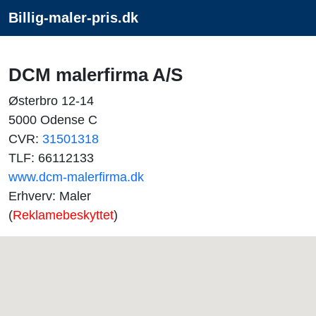
Billig-maler-pris.dk
DCM malerfirma A/S
Østerbro 12-14
5000 Odense C
CVR:
31501318
TLF: 66112133
www.dcm-malerfirma.dk
Erhverv: Maler
(
Reklamebeskyttet
)