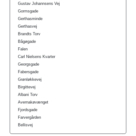
Gustav Johannsens Vej
Gormsgade
Gerthasminde
Gerthasvej
Brandts Torv
Bågøgade
Falen
Carl Nielsens Kvarter
Georgsgade
Fabersgade
Grønløkkevej
Birgittevej
Albani Torv
Avernakøvænget
Fjordsgade
Farvergården
Bellisvej