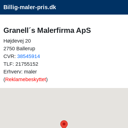
Billig-maler-pris.dk
Granell´s Malerfirma ApS
Højdevej 20
2750 Ballerup
CVR:
38545914
TLF: 21755152
Erhverv: maler
(
Reklamebeskyttet
)