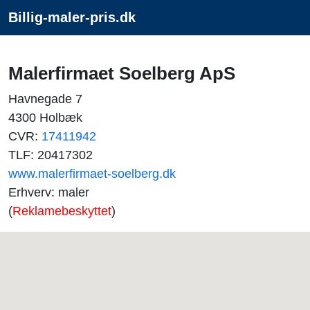
Billig-maler-pris.dk
Malerfirmaet Soelberg ApS
Havnegade 7
4300 Holbæk
CVR:
17411942
TLF: 20417302
www.malerfirmaet-soelberg.dk
Erhverv: maler
(
Reklamebeskyttet
)