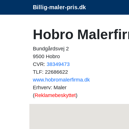
Billig-maler-pris.dk
Hobro Malerfi
Bundgårdsvej 2
9500 Hobro
CVR:
38349473
TLF: 22686622
www.hobromalerfirma.dk
Erhverv: Maler
(
Reklamebeskyttet
)