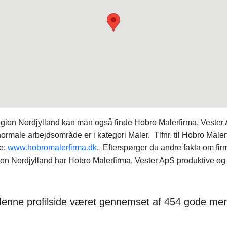
i region Nordjylland kan man også finde Hobro Malerfirma, Vest
ale arbejdsområde er i kategori Maler. Tlfnr. til Hobro Malerfi
e:
www.hobromalerfirma.dk
. Efterspørger du andre fakta om fi
n Nordjylland har Hobro Malerfirma, Vester ApS produktive og 
r denne profilside været gennemset af 454 gode me