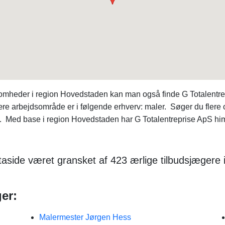
omheder i region Hovedstaden kan man også finde G Totalentr
re arbejdsområde er i følgende erhverv: maler. Søger du fler
. Med base i region Hovedstaden har G Totalentreprise ApS him
aside været gransket af 423 ærlige tilbudsjægere 
er:
Malermester Jørgen Hess