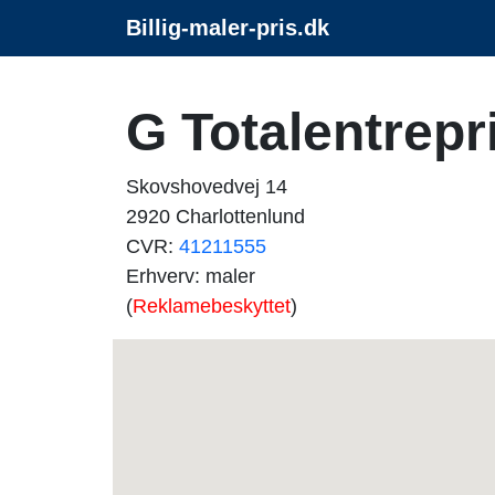
Billig-maler-pris.dk
G Totalentrepr
Skovshovedvej 14
2920 Charlottenlund
CVR:
41211555
Erhverv: maler
(
Reklamebeskyttet
)