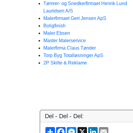
Tømrer- og Snedkerfirmaet Henrik Lund
Lauridsen A/S
Malerfirmaet Gert Jensen ApS
Boligfinish
Maler Ebsen
Master Malerservice
Malerfirma Claus Tønder
Torp Byg Totalløsninger ApS
2P Skilte & Reklame
Del - Del - Del:
S
F
M
X
L
E