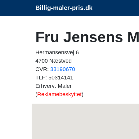
Billig-maler-pris.dk
Fru Jensens M
Hermansensvej 6
4700 Næstved
CVR:
33190670
TLF: 50314141
Erhverv: Maler
(
Reklamebeskyttet
)