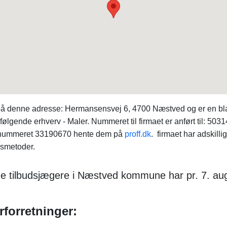
 denne adresse: Hermansensvej 6, 4700 Næstved og er en bland
følgende erhverv - Maler. Nummeret til firmaet er anført til: 503
-nummeret 33190670 hente dem på
proff.dk
. firmaet har adskil
dsmetoder.
de tilbudsjægere i Næstved kommune har pr. 7. aug
forretninger: