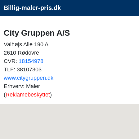
Billig-maler-pris.dk
City Gruppen A/S
Valhøjs Alle 190 A
2610 Rødovre
CVR:
18154978
TLF: 38107303
www.citygruppen.dk
Erhverv: Maler
(
Reklamebeskyttet
)