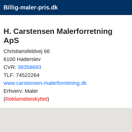
Billig-maler-pris.dk
H. Carstensen Malerforretning
ApS
Christiansfeldvej 66
6100 Haderslev
CVR:
38358693
TLF: 74522264
www.carstensen-malerforretning.dk
Erhverv: Maler
(
Reklamebeskyttet
)