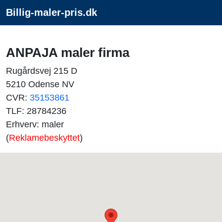
Billig-maler-pris.dk
ANPAJA maler firma
Rugårdsvej 215 D
5210 Odense NV
CVR:
35153861
TLF: 28784236
Erhverv: maler
(
Reklamebeskyttet
)