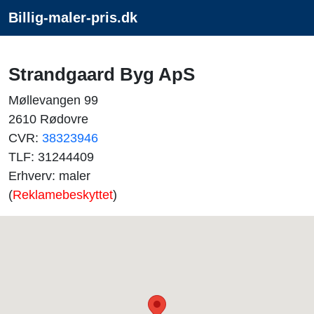
Billig-maler-pris.dk
Strandgaard Byg ApS
Møllevangen 99
2610 Rødovre
CVR:
38323946
TLF: 31244409
Erhverv: maler
(
Reklamebeskyttet
)