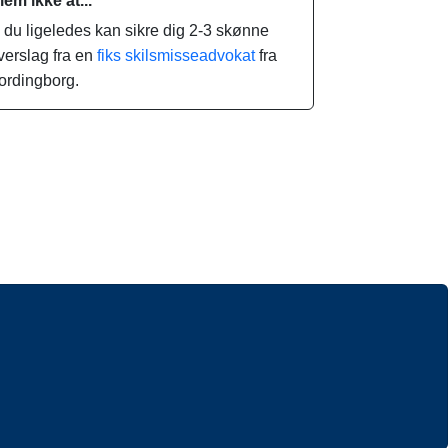
lem ikke at...
.. du ligeledes kan sikre dig 2-3 skønne
verslag fra en
fiks skilsmisseadvokat
fra
ordingborg.