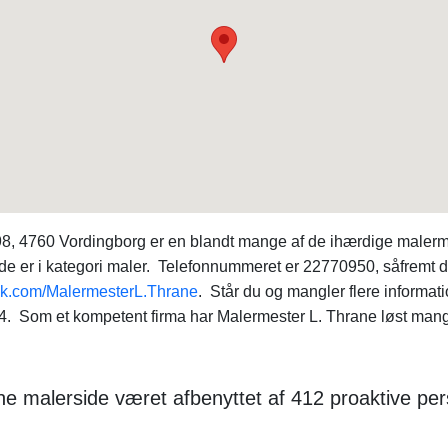
8, 4760 Vordingborg er en blandt mange af de ihærdige malerm
 er i kategori maler. Telefonnummeret er 22770950, såfremt du
k.com/MalermesterL.Thrane
. Står du og mangler flere informa
om et kompetent firma har Malermester L. Thrane løst mange 
ne malerside været afbenyttet af 412 proaktive p