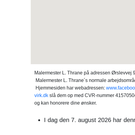
Malermester L. Thrane på adressen Ørslevvej 9
Malermester L. Thrane´s normale arbejdsområde
Hjemmesiden har webadressen:
www.faceboo
virk.dk
slå dem op med CVR-nummer 41570504. S
og kan honorere dine ønsker.
I dag den 7. august 2026 har den