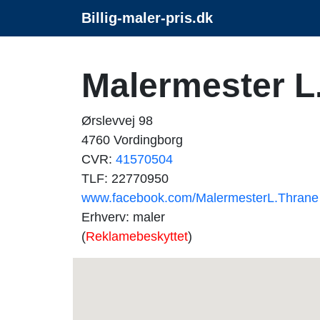
Billig-maler-pris.dk
Malermester L
Ørslevvej 98
4760 Vordingborg
CVR:
41570504
TLF: 22770950
www.facebook.com/MalermesterL.Thrane
Erhverv: maler
(
Reklamebeskyttet
)