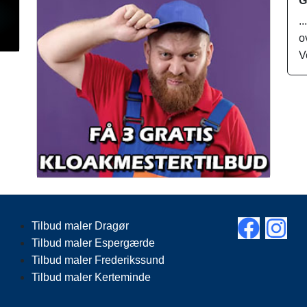
G
.
o
V
Tilbud maler Dragør
Tilbud maler Espergærde
Tilbud maler Frederikssund
Tilbud maler Kerteminde