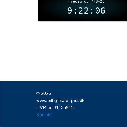
Fredag d. 7/8-26
9:22:07
© 2026
www.billig-maler-pris.dk
CVR-nr. 31135915
Kontakt