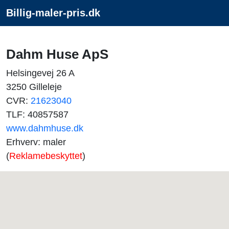
Billig-maler-pris.dk
Dahm Huse ApS
Helsingevej 26 A
3250 Gilleleje
CVR:
21623040
TLF: 40857587
www.dahmhuse.dk
Erhverv: maler
(
Reklamebeskyttet
)