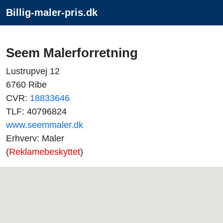
Billig-maler-pris.dk
Seem Malerforretning
Lustrupvej 12
6760 Ribe
CVR:
18833646
TLF: 40796824
www.seemmaler.dk
Erhverv: Maler
(
Reklamebeskyttet
)