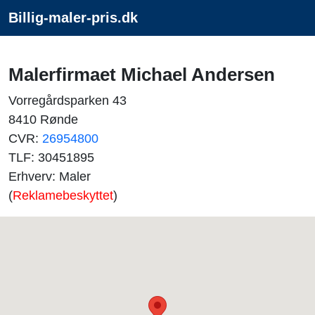
Billig-maler-pris.dk
Malerfirmaet Michael Andersen
Vorregårdsparken 43
8410 Rønde
CVR:
26954800
TLF: 30451895
Erhverv: Maler
(
Reklamebeskyttet
)