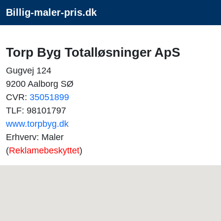
Billig-maler-pris.dk
Torp Byg Totalløsninger ApS
Gugvej 124
9200 Aalborg SØ
CVR:
35051899
TLF: 98101797
www.torpbyg.dk
Erhverv: Maler
(
Reklamebeskyttet
)