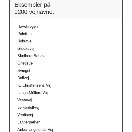
Eksempler på
9200 vejnavne:
Havekrogen
Paletten
Hobrovej
Glucksvej
Skalborg Banevej
Griegsvej
Svinget
Dallvej
K. Christensens Vej
Lange Müllers Vej
Vestavej
Lerkenfeltvej
Verdisvej
Lannerparken
Anker Engelunds Vej