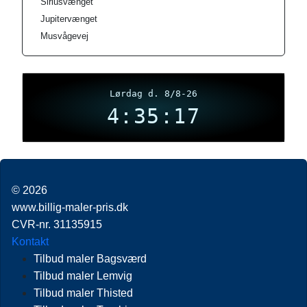
Siriusvænget
Jupitervænget
Musvågevej
Lørdag d. 8/8-26
4:35:18
© 2026
www.billig-maler-pris.dk
CVR-nr. 31135915
Kontakt
Tilbud maler Bagsværd
Tilbud maler Lemvig
Tilbud maler Thisted