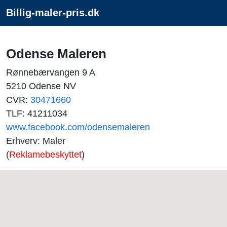
Billig-maler-pris.dk
Odense Maleren
Rønnebærvangen 9 A
5210 Odense NV
CVR:
30471660
TLF: 41211034
www.facebook.com/odensemaleren
Erhverv: Maler
(
Reklamebeskyttet
)