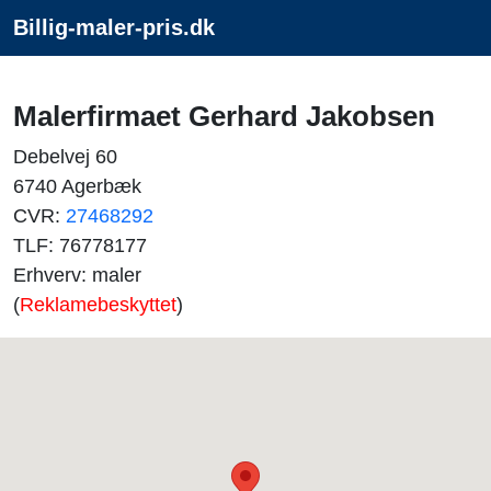
Billig-maler-pris.dk
Malerfirmaet Gerhard Jakobsen
Debelvej 60
6740 Agerbæk
CVR:
27468292
TLF: 76778177
Erhverv: maler
(
Reklamebeskyttet
)