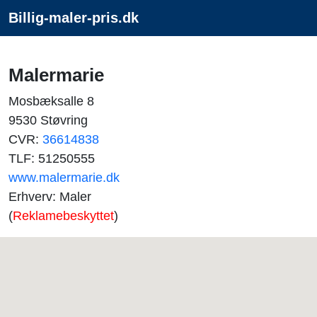
Billig-maler-pris.dk
Malermarie
Mosbæksalle 8
9530 Støvring
CVR:
36614838
TLF: 51250555
www.malermarie.dk
Erhverv: Maler
(
Reklamebeskyttet
)