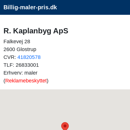
Billig-maler-pris.dk
R. Kaplanbyg ApS
Falkevej 28
2600 Glostrup
CVR:
41820578
TLF: 26833001
Erhverv: maler
(
Reklamebeskyttet
)