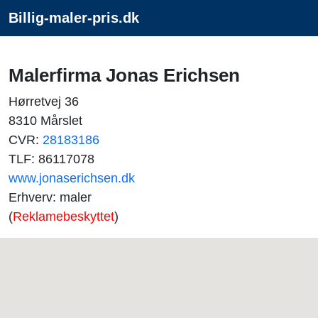
Billig-maler-pris.dk
Malerfirma Jonas Erichsen
Hørretvej 36
8310 Mårslet
CVR:
28183186
TLF: 86117078
www.jonaserichsen.dk
Erhverv: maler
(
Reklamebeskyttet
)