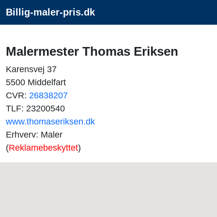
Billig-maler-pris.dk
Malermester Thomas Eriksen
Karensvej 37
5500 Middelfart
CVR:
26838207
TLF: 23200540
www.thomaseriksen.dk
Erhverv: Maler
(
Reklamebeskyttet
)