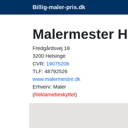
Billig-maler-pris.dk
Malermester H
Fredgårdsvej 18
3200 Helsinge
CVR:
19075206
TLF: 48792526
www.malermestre.dk
Erhverv: Maler
(
Reklamebeskyttet
)