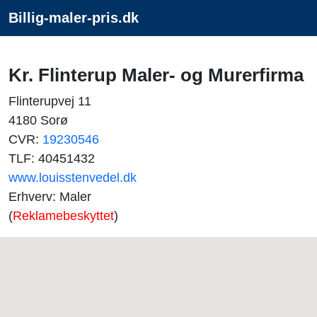
Billig-maler-pris.dk
Kr. Flinterup Maler- og Murerfirma
Flinterupvej 11
4180 Sorø
CVR:
19230546
TLF: 40451432
www.louisstenvedel.dk
Erhverv: Maler
(
Reklamebeskyttet
)