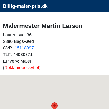
Billig-maler-pris.dk
Malermester Martin Larsen
Laurentsvej 36
2880 Bagsværd
CVR:
15118997
TLF: 44989871
Erhverv: Maler
(
Reklamebeskyttet
)