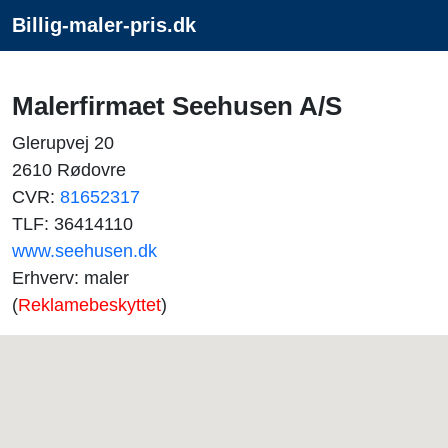
Billig-maler-pris.dk
Malerfirmaet Seehusen A/S
Glerupvej 20
2610 Rødovre
CVR:
81652317
TLF: 36414110
www.seehusen.dk
Erhverv: maler
(
Reklamebeskyttet
)