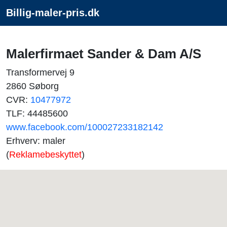
Billig-maler-pris.dk
Malerfirmaet Sander & Dam A/S
Transformervej 9
2860 Søborg
CVR:
10477972
TLF: 44485600
www.facebook.com/100027233182142
Erhverv: maler
(
Reklamebeskyttet
)