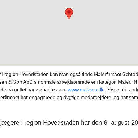
er i region Hovedstaden kan man også finde Malerfirmaet Schrø
lsen & Søn ApS´s normale arbejdsområde er i kategori Maler. N
ide på nettet har webadressen:
www.mal-sos.dk
. Søger du andr
firmaet har engagerede og dygtige medarbejdere, og har som va
dsjægere i region Hovedstaden har den 6. august 20