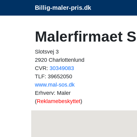
Billig-maler-pris.dk
Malerfirmaet 
Slotsvej 3
2920 Charlottenlund
CVR:
30349083
TLF: 39652050
www.mal-sos.dk
Erhverv: Maler
(
Reklamebeskyttet
)