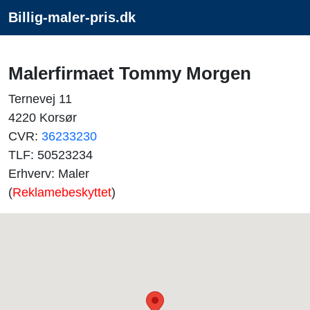
Billig-maler-pris.dk
Malerfirmaet Tommy Morgen
Ternevej 11
4220 Korsør
CVR:
36233230
TLF: 50523234
Erhverv: Maler
(
Reklamebeskyttet
)