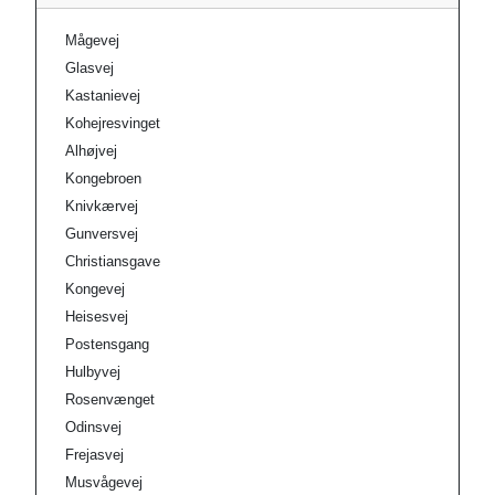
Mågevej
Glasvej
Kastanievej
Kohejresvinget
Alhøjvej
Kongebroen
Knivkærvej
Gunversvej
Christiansgave
Kongevej
Heisesvej
Postensgang
Hulbyvej
Rosenvænget
Odinsvej
Frejasvej
Musvågevej