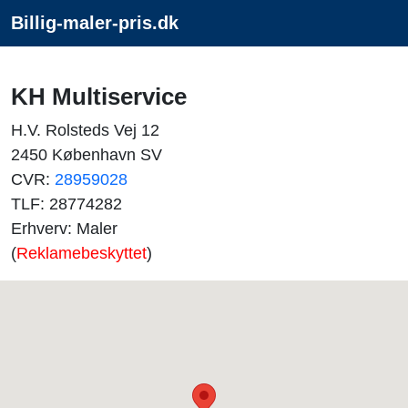
Billig-maler-pris.dk
KH Multiservice
H.V. Rolsteds Vej 12
2450 København SV
CVR:
28959028
TLF: 28774282
Erhverv: Maler
(
Reklamebeskyttet
)