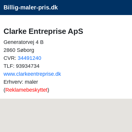
Billig-maler-pris.dk
Clarke Entreprise ApS
Generatorvej 4 B
2860 Søborg
CVR:
34491240
TLF: 93934734
www.clarkeentreprise.dk
Erhverv: maler
(
Reklamebeskyttet
)