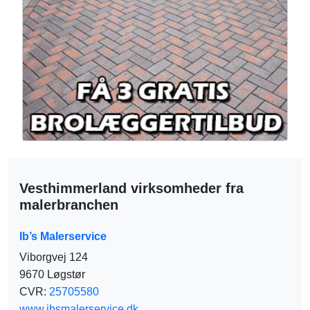
Vesthimmerland virksomheder fra
malerbranchen
Ib’s Malerservice
Viborgvej 124
9670 Løgstør
CVR:
25705580
www.ibsmalerservice.dk