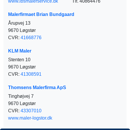
www.ibsmalerservice.dk
Tlf. 40864476
Malerfirmaet Brian Bundgaard
Årupvej 13
9670 Løgstør
CVR:
41668776
KLM Maler
Stenten 10
9670 Løgstør
CVR:
41308591
Thomsens Malerfirma ApS
Tinghøjvej 7
9670 Løgstør
CVR:
43307010
www.maler-logstor.dk