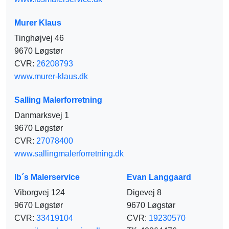
Murer Klaus
Tinghøjvej 46
9670 Løgstør
CVR:
26208793
www.murer-klaus.dk
Salling Malerforretning
Danmarksvej 1
9670 Løgstør
CVR:
27078400
www.sallingmalerforretning.dk
Ib´s Malerservice
Evan Langgaard
Viborgvej 124
Digevej 8
9670 Løgstør
9670 Løgstør
CVR:
33419104
CVR:
19230570