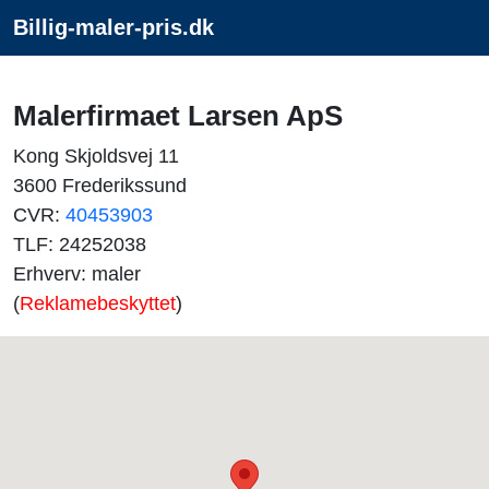
Billig-maler-pris.dk
Malerfirmaet Larsen ApS
Kong Skjoldsvej 11
3600 Frederikssund
CVR:
40453903
TLF: 24252038
Erhverv: maler
(
Reklamebeskyttet
)