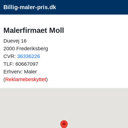
Billig-maler-pris.dk
Malerfirmaet Moll
Duevej 16
2000 Frederiksberg
CVR:
36336226
TLF: 60667097
Erhverv: Maler
(
Reklamebeskyttet
)