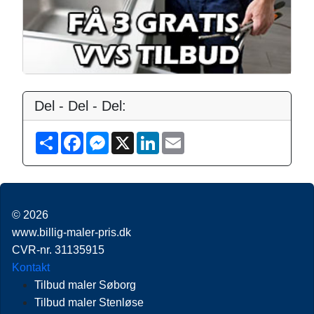
Del - Del - Del:
S
F
M
X
L
E
h
a
e
i
m
a
c
s
n
a
r
e
s
k
i
e
b
e
e
l
o
n
d
o
g
I
© 2026
k
e
n
r
www.billig-maler-pris.dk
CVR-nr. 31135915
Kontakt
Tilbud maler Søborg
Tilbud maler Stenløse