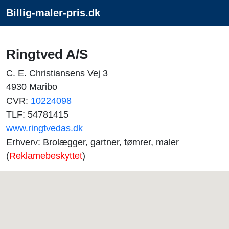
Billig-maler-pris.dk
Ringtved A/S
C. E. Christiansens Vej 3
4930 Maribo
CVR:
10224098
TLF: 54781415
www.ringtvedas.dk
Erhverv: Brolægger, gartner, tømrer, maler
(
Reklamebeskyttet
)