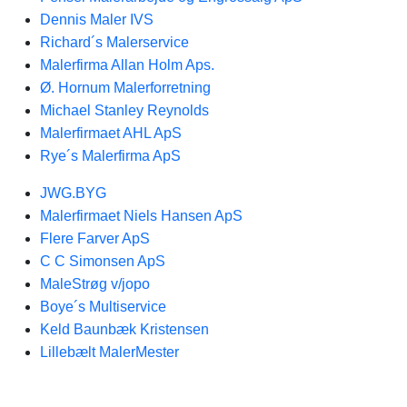
Dennis Maler IVS
Richard´s Malerservice
Malerfirma Allan Holm Aps.
Ø. Hornum Malerforretning
Michael Stanley Reynolds
Malerfirmaet AHL ApS
Rye´s Malerfirma ApS
JWG.BYG
Malerfirmaet Niels Hansen ApS
Flere Farver ApS
C C Simonsen ApS
MaleStrøg v/jopo
Boye´s Multiservice
Keld Baunbæk Kristensen
Lillebælt MalerMester