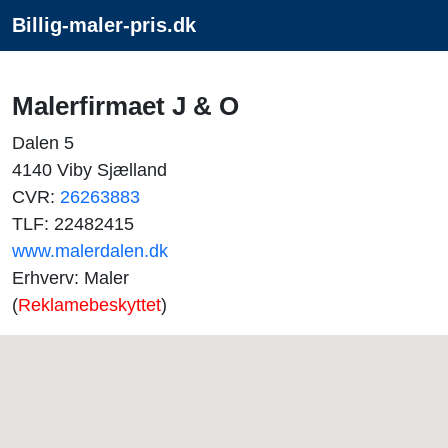
Billig-maler-pris.dk
Malerfirmaet J & O
Dalen 5
4140 Viby Sjælland
CVR:
26263883
TLF: 22482415
www.malerdalen.dk
Erhverv: Maler
(
Reklamebeskyttet
)